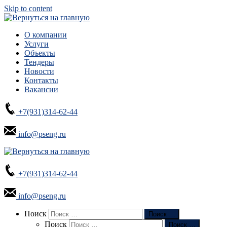
Skip to content
О компании
Услуги
Объекты
Тендеры
Новости
Контакты
Вакансии
+7(931)314-62-44
info@pseng.ru
+7(931)314-62-44
info@pseng.ru
Search
Поиск
Поиск …
Поиск
Поиск …