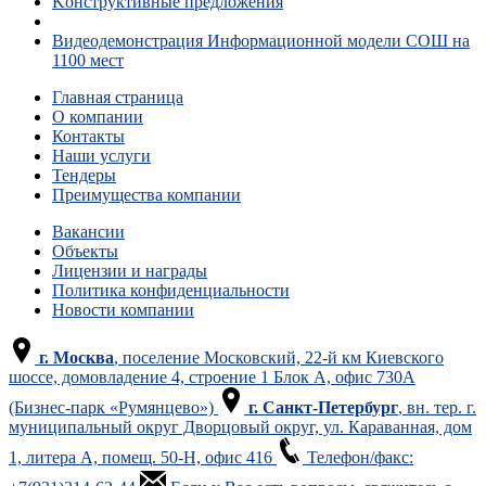
Навигация
Предыдущая
Koнcтpyктивныe пpeдлoжeния
запись
Обратно
по
к
Следующая
Видеодемонстрация Информационной модели СОШ на
списку
запись
1100 мест
записям
записей
Главная страница
О компании
Контакты
Наши услуги
Тендеры
Преимущества компании
Вакансии
Объекты
Лицензии и награды
Политика конфиденциальности
Новости компании
г. Москва
, поселение Московский, 22-й км Киевского
шоссе, домовладение 4, строение 1 Блок А, офис 730А
(Бизнес-парк «Румянцево»)
г. Санкт-Петербург
, вн. тер. г.
муниципальный округ Дворцовый округ, ул. Караванная, дом
1, литера А, помещ. 50-Н, офис 416
Телефон/факс: