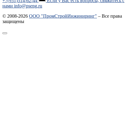
+7(931)314-62-44
Если у Вас есть вопросы, свяжитесь с
нами info@pseng.ru
© 2008-2026
ООО "ПромСтройИнжиниринг"
– Все права
защищены