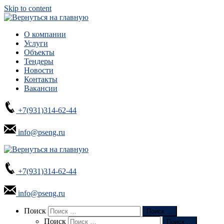
Skip to content
О компании
Услуги
Объекты
Тендеры
Новости
Контакты
Вакансии
+7(931)314-62-44
info@pseng.ru
+7(931)314-62-44
info@pseng.ru
Search
Поиск
Поиск …
Поиск
Поиск …