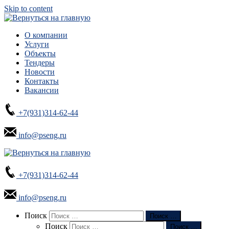
Skip to content
О компании
Услуги
Объекты
Тендеры
Новости
Контакты
Вакансии
+7(931)314-62-44
info@pseng.ru
+7(931)314-62-44
info@pseng.ru
Search
Поиск
Поиск …
Поиск
Поиск …