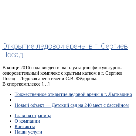
Открытие ледовой арены в г. Сергиев
Посад
В конце 2016 года введен в эксплуатацию физкультурно-
оздоровительный комплекс с крытым катком в г. Сергиев
Посад – Ледовая арена имени С.В. Фёдорова.
В спорткомплексе […]
Навигация
Предыдущая
Торжественное открытие ледовой арены в г. Лыткарино
запись
Обратно
по
к
Следующая
Новый объект — Детский сад на 240 мест с бассейном
списку
запись
записям
Главная страница
записей
О компании
Контакты
Наши услуги