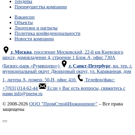
Тендеры
Преимущества компании
Вакансии
Объекты
Лицензии и награды
Политика конфиденциальности
Новости компании
г. Москва
, поселение Московский, 22-й км Киевского
шоссе, домовладение 4, строение 1 Блок А, офис 730А
(Бизнес-парк «Румянцево»)
г. Санкт-Петербург
, вн. тер. г.
муниципальный округ Дворцовый округ, ул. Караванная, дом
1, литера А, помещ. 50-Н, офис 416
Телефон/факс:
+7(931)314-62-44
Если у Вас есть вопросы, свяжитесь с
нами info@pseng.ru
© 2008-2026
ООО "ПромСтройИнжиниринг"
– Все права
защищены