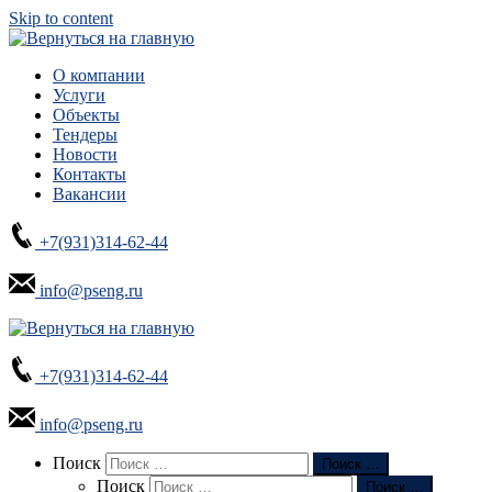
Skip to content
О компании
Услуги
Объекты
Тендеры
Новости
Контакты
Вакансии
+7(931)314-62-44
info@pseng.ru
+7(931)314-62-44
info@pseng.ru
Search
Поиск
Поиск …
Поиск
Поиск …