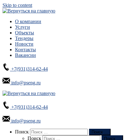
Skip to content
О компании
Услуги
Объекты
Тендеры
Новости
Контакты
Вакансии
+7(931)314-62-44
info@pseng.ru
+7(931)314-62-44
info@pseng.ru
Search
Поиск
Поиск …
Поиск
Поиск …