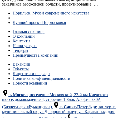
заказчиков Московской области, проектирование […]
Навигация
Предыдущая
Норильск. Музей современного искусства
запись
Обратно
по
к
Следующая
Лучший проект Подмосковья
списку
запись
записям
Главная страница
записей
О компании
Контакты
Наши услуги
Тендеры
Преимущества компании
Вакансии
Объекты
Лицензии и награды
Политика конфиденциальности
Новости компании
г. Москва
, поселение Московский, 22-й км Киевского
шоссе, домовладение 4, строение 1 Блок А, офис 730А
(Бизнес-парк «Румянцево»)
г. Санкт-Петербург
, вн. тер. г.
муниципальный округ Дворцовый округ, ул. Караванная, дом